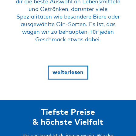
dir die beste Auswahl an Lebensmitteln
und Getränken, darunter viele
Spezialitäten wie besondere Biere oder
ausgewählte Gin-Sorten. Es ist, das
wagen wir zu behaupten, für jeden
Geschmack etwas dabei.
Und gerade weil wir so viele von
euren Lieblingsprodukten in unseren
weiterlesen
Märkten verkaufen, haben wir große
Mengen davon. Das trägt nicht nur
dazu bei, dass die Preise kleiner
werden, sondern gibt dir die Chance,
Artikel günstig auf Vorrat zu kaufen.
Tiefste Preise
Bei T&G gibt es nämlich
Größtmengen, von denen ihr lange
& höchste Vielfalt
etwas habt. Ganz sicher.
Bei uns bezahlst du immer wenig. Wie das