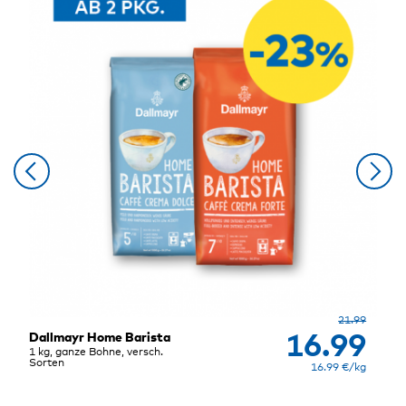
.75
21.99
9
Dallmayr Home Barista
16.99
Jäg
1 kg, ganze Bohne, versch.
0.02
Sorten
€/l
16.99 €/kg